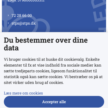
72 28 66 00
stps@stps.dk
Du bestemmer over dine
Se alle kontaktnumre
data
Vi bruger cookies til at huske dit cookievalg. Enkelte
elementer til fx at vise indhold fra sociale medier kan
Links
sætte tredjeparts cookies, ligesom funktionalitet til
statistik også kan sætte cookies. Vi bestræber os på at
sitet virker uden brug af cookies.
Udgivelser
Tilgængelighedserklæring
Læs mere om cookies
Data- og privatlivspolitik
Accepter alle
Cookies