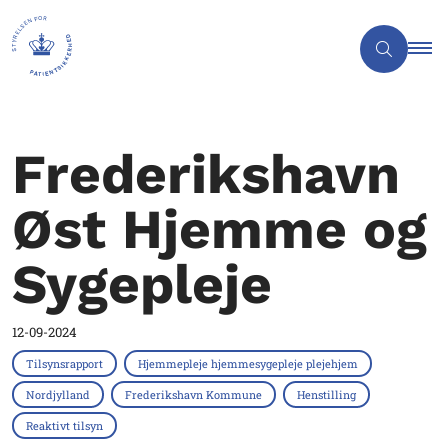
Frederikshavn
Øst Hjemme og
Sygepleje
12-09-2024
Tilsynsrapport
Hjemmepleje hjemmesygepleje plejehjem
Nordjylland
Frederikshavn Kommune
Henstilling
Reaktivt tilsyn