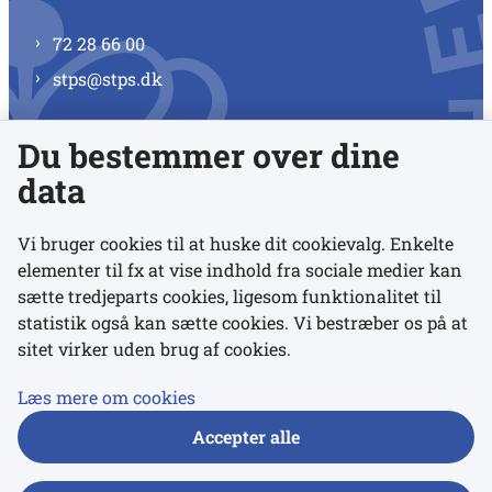
72 28 66 00
stps@stps.dk
Du bestemmer over dine
Se alle kontaktnumre
data
Vi bruger cookies til at huske dit cookievalg. Enkelte
elementer til fx at vise indhold fra sociale medier kan
Links
sætte tredjeparts cookies, ligesom funktionalitet til
statistik også kan sætte cookies. Vi bestræber os på at
sitet virker uden brug af cookies.
Udgivelser
Tilgængelighedserklæring
Læs mere om cookies
Data- og privatlivspolitik
Accepter alle
Cookies