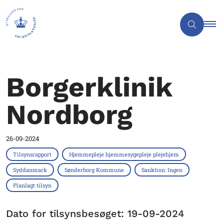
Borgerklinik
Nordborg
26-09-2024
Tilsynsrapport
Hjemmepleje hjemmesygepleje plejehjem
Syddanmark
Sønderborg Kommune
Sanktion: Ingen
Planlagt tilsyn
Dato for tilsynsbesøget: 19-09-2024