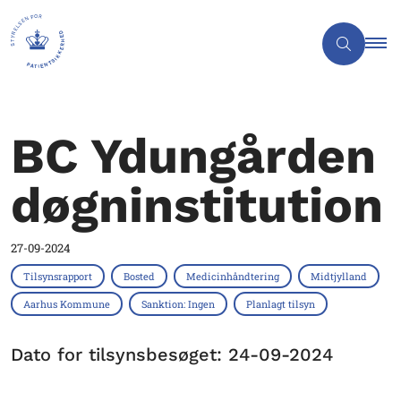
BC Ydungården
døgninstitution
27-09-2024
Tilsynsrapport
Bosted
Medicinhåndtering
Midtjylland
Aarhus Kommune
Sanktion: Ingen
Planlagt tilsyn
Dato for tilsynsbesøget: 24-09-2024