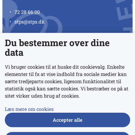
72 28 66 00
stps@stps.dk
Du bestemmer over dine
Se alle kontaktnumre
data
Vi bruger cookies til at huske dit cookievalg. Enkelte
elementer til fx at vise indhold fra sociale medier kan
Links
sætte tredjeparts cookies, ligesom funktionalitet til
statistik også kan sætte cookies. Vi bestræber os på at
sitet virker uden brug af cookies.
Udgivelser
Tilgængelighedserklæring
Læs mere om cookies
Data- og privatlivspolitik
Accepter alle
Cookies