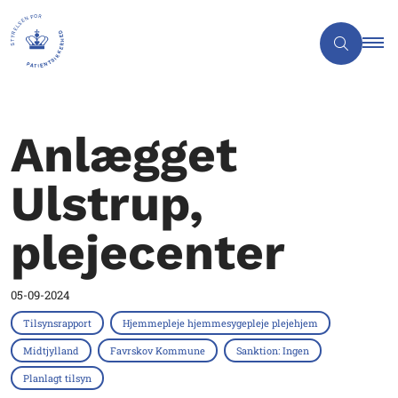
Anlægget
Ulstrup,
plejecenter
05-09-2024
Tilsynsrapport
Hjemmepleje hjemmesygepleje plejehjem
Midtjylland
Favrskov Kommune
Sanktion: Ingen
Planlagt tilsyn