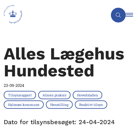
Alles Lægehus
Hundested
23-09-2024
Tilsynsrapport
Almen praksis
Hovedstaden
Halsnæs kommune
Henstilling
Reaktivt tilsyn
Dato for tilsynsbesøget: 24-04-2024