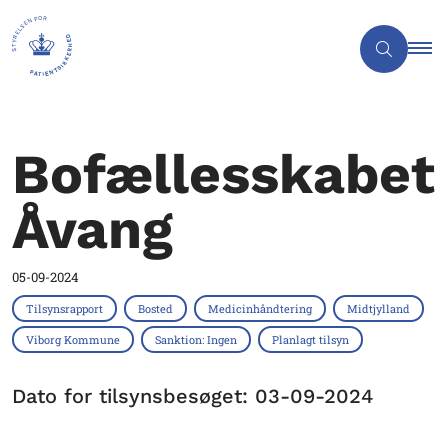
Bofællesskabet
Åvang
05-09-2024
Tilsynsrapport
Bosted
Medicinhåndtering
Midtjylland
Viborg Kommune
Sanktion: Ingen
Planlagt tilsyn
Dato for tilsynsbesøget: 03-09-2024