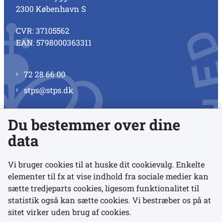
2300 København S
CVR: 37105562
EAN: 5798000363311
72 28 66 00
stps@stps.dk
Du bestemmer over dine
Se alle kontaktnumre
data
Vi bruger cookies til at huske dit cookievalg. Enkelte
elementer til fx at vise indhold fra sociale medier kan
Links
sætte tredjeparts cookies, ligesom funktionalitet til
statistik også kan sætte cookies. Vi bestræber os på at
sitet virker uden brug af cookies.
Udgivelser