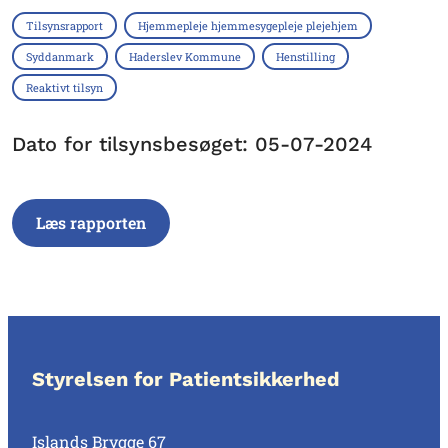
Tilsynsrapport
Hjemmepleje hjemmesygepleje plejehjem
Syddanmark
Haderslev Kommune
Henstilling
Reaktivt tilsyn
Dato for tilsynsbesøget: 05-07-2024
Læs rapporten
Styrelsen for Patientsikkerhed
Islands Brygge 67