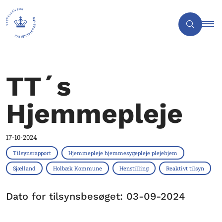
TT´s
Hjemmepleje
17-10-2024
Tilsynsrapport
Hjemmepleje hjemmesygepleje plejehjem
Sjælland
Holbæk Kommune
Henstilling
Reaktivt tilsyn
Dato for tilsynsbesøget: 03-09-2024