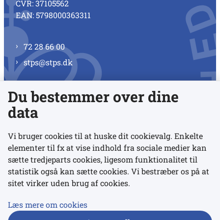
CVR: 37105562
EAN: 5798000363311
72 28 66 00
stps@stps.dk
Du bestemmer over dine
Se alle kontaktnumre
data
Vi bruger cookies til at huske dit cookievalg. Enkelte
elementer til fx at vise indhold fra sociale medier kan
Links
sætte tredjeparts cookies, ligesom funktionalitet til
statistik også kan sætte cookies. Vi bestræber os på at
sitet virker uden brug af cookies.
Udgivelser
Tilgængelighedserklæring
Læs mere om cookies
Data- og privatlivspolitik