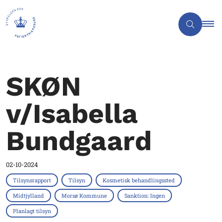
SKØN
v/Isabella
Bundgaard
02-10-2024
Tilsynsrapport
Tilsyn
Kosmetisk behandlingssted
Midtjylland
Morsø Kommune
Sanktion: Ingen
Planlagt tilsyn