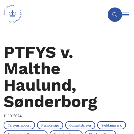
PTFYS v.
Malthe
Haulund,
Sønderborg
11-10-2024
Tilsynsrapport
Fysioterapi
Opstartstilsyn
Syddanmark