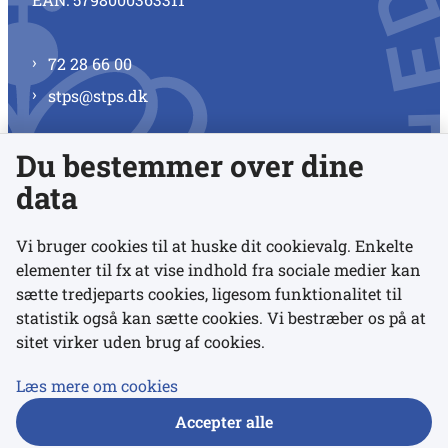
72 28 66 00
stps@stps.dk
Du bestemmer over dine
Se alle kontaktnumre
data
Vi bruger cookies til at huske dit cookievalg. Enkelte
elementer til fx at vise indhold fra sociale medier kan
Links
sætte tredjeparts cookies, ligesom funktionalitet til
statistik også kan sætte cookies. Vi bestræber os på at
sitet virker uden brug af cookies.
Udgivelser
Tilgængelighedserklæring
Læs mere om cookies
Data- og privatlivspolitik
Accepter alle
Cookies