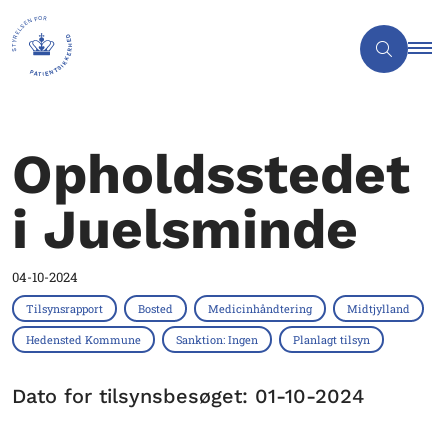
Opholdsstedet
i Juelsminde
04-10-2024
Tilsynsrapport
Bosted
Medicinhåndtering
Midtjylland
Hedensted Kommune
Sanktion: Ingen
Planlagt tilsyn
Dato for tilsynsbesøget: 01-10-2024