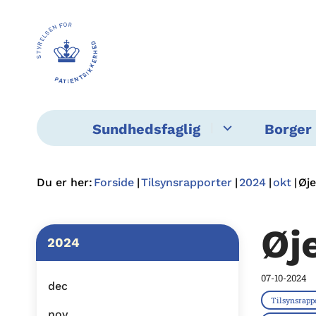
Sundhedsfaglig
Borger 
Du er her:
Forside
Tilsynsrapporter
2024
okt
Øje
Øj
2024
07-10-2024
dec
Tilsynsrapp
nov