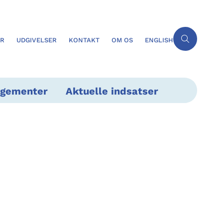
ER
UDGIVELSER
KONTAKT
OM OS
ENGLISH
ngementer
Aktuelle indsatser