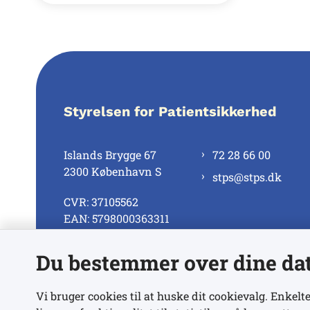
Styrelsen for Patientsikkerhed
Islands Brygge 67
72 28 66 00
2300 København S
stps@stps.dk
CVR: 37105562
EAN: 5798000363311
Du bestemmer over dine da
Se alle kontaktnumre
Vi bruger cookies til at huske dit cookievalg. Enkelte