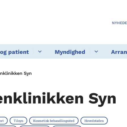
NYHED
og patient
Myndighed
Arra
nklinikken Syn
enklinikken Syn
ort
Tilsyn
Kosmetisk behandlingssted
Hovedstaden