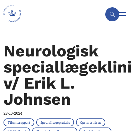
Neurologisk
speciallægeklin
v/ Erik L.
Johnsen
28-10-2024
Tilsynsrapport
Speciallægepraksis
Opstartstilsyn