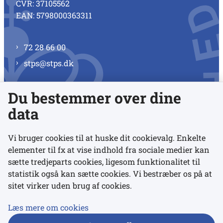
CVR: 37105562
EAN: 5798000363311
72 28 66 00
stps@stps.dk
Du bestemmer over dine
Se alle kontaktnumre
data
Vi bruger cookies til at huske dit cookievalg. Enkelte
elementer til fx at vise indhold fra sociale medier kan
Links
sætte tredjeparts cookies, ligesom funktionalitet til
statistik også kan sætte cookies. Vi bestræber os på at
sitet virker uden brug af cookies.
Udgivelser
Tilgængelighedserklæring
Læs mere om cookies
Data- og privatlivspolitik