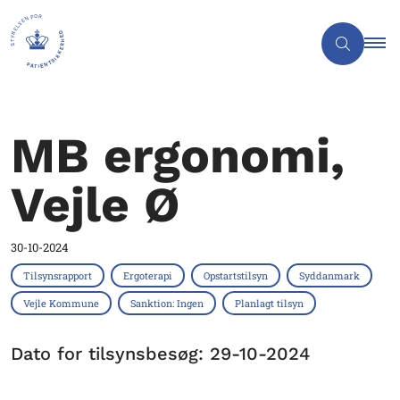
MB ergonomi,
Vejle Ø
30-10-2024
Tilsynsrapport
Ergoterapi
Opstartstilsyn
Syddanmark
Vejle Kommune
Sanktion: Ingen
Planlagt tilsyn
Dato for tilsynsbesøg: 29-10-2024