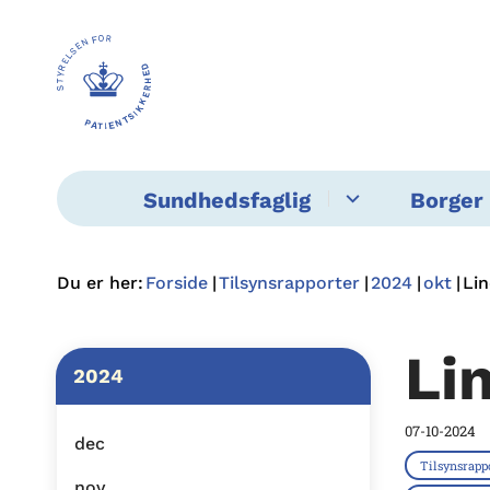
Sundhedsfaglig
Borger 
Du er her:
Forside
Tilsynsrapporter
2024
okt
Li
Li
2024
07-10-2024
dec
Tilsynsrapp
nov