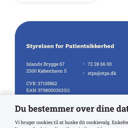
Styrelsen for Patientsikkerhed
Islands Brygge 67
72 28 66 00
2300 København S
stps@stps.dk
CVR: 37105562
EAN: 5798000363311
Du bestemmer over dine da
Se alle kontaktnumre
Vi bruger cookies til at huske dit cookievalg. Enkelte