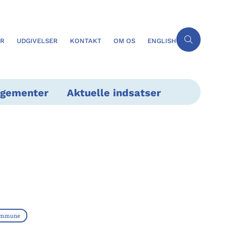
ER
UDGIVELSER
KONTAKT
OM OS
ENGLISH
ngementer
Aktuelle indsatser
ommune