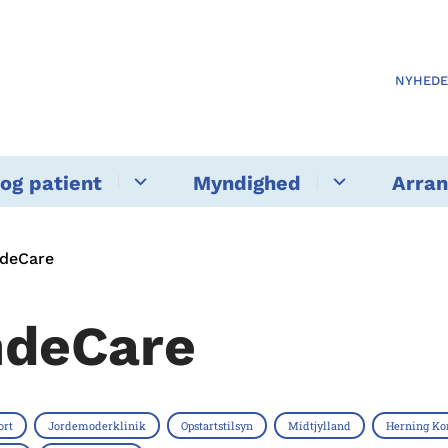
NYHED
og patient
Myndighed
Arra
ndeCare
ndeCare
ort
Jordemoderklinik
Opstartstilsyn
Midtjylland
Herning K