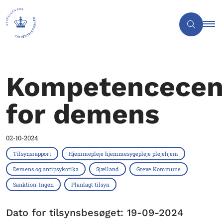
Kompetencecen
for demens
02-10-2024
Tilsynsrapport
Hjemmepleje hjemmesygepleje plejehjem
Demens og antipsykotika
Sjælland
Greve Kommune
Sanktion: Ingen
Planlagt tilsyn
Dato for tilsynsbesøget: 19-09-2024