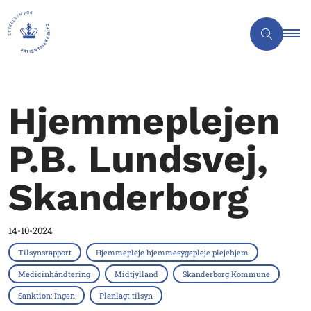
Hjemmeplejen
P.B. Lundsvej,
Skanderborg
14-10-2024
Tilsynsrapport
Hjemmepleje hjemmesygepleje plejehjem
Medicinhåndtering
Midtjylland
Skanderborg Kommune
Sanktion: Ingen
Planlagt tilsyn