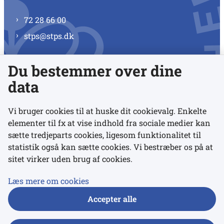
72 28 66 00
stps@stps.dk
Du bestemmer over dine
Se alle kontaktnumre
data
Vi bruger cookies til at huske dit cookievalg. Enkelte
elementer til fx at vise indhold fra sociale medier kan
Links
sætte tredjeparts cookies, ligesom funktionalitet til
statistik også kan sætte cookies. Vi bestræber os på at
sitet virker uden brug af cookies.
Udgivelser
Tilgængelighedserklæring
Læs mere om cookies
Data- og privatlivspolitik
Accepter alle
Cookies