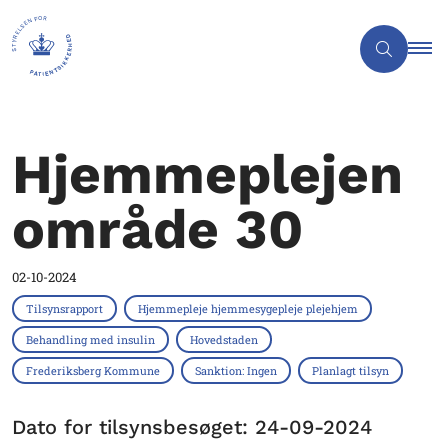
Hjemmeplejen
område 30
02-10-2024
Tilsynsrapport
Hjemmepleje hjemmesygepleje plejehjem
Behandling med insulin
Hovedstaden
Frederiksberg Kommune
Sanktion: Ingen
Planlagt tilsyn
Dato for tilsynsbesøget: 24-09-2024