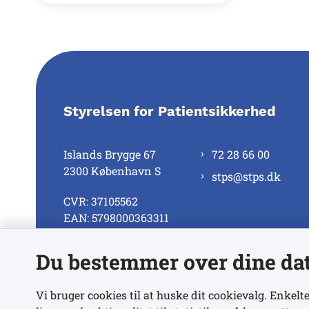
Styrelsen for Patientsikkerhed
Islands Brygge 67
72 28 66 00
2300 København S
stps@stps.dk
CVR: 37105562
EAN: 5798000363311
Du bestemmer over dine da
Se alle kontaktnumre
Vi bruger cookies til at huske dit cookievalg. Enkelte