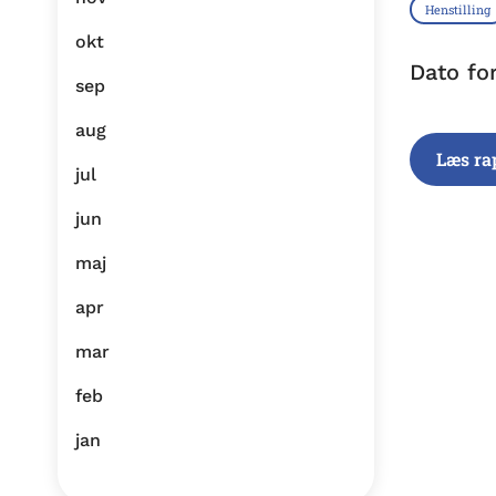
Henstilling
okt
Dato fo
sep
aug
Læs ra
jul
jun
maj
apr
mar
feb
jan