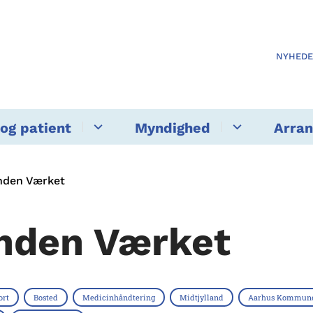
NYHED
og patient
Myndighed
Arra
nden Værket
nden Værket
ort
Bosted
Medicinhåndtering
Midtjylland
Aarhus Kommun