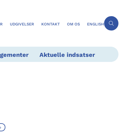
ER
UDGIVELSER
KONTAKT
OM OS
ENGLISH
ngementer
Aktuelle indsatser
e