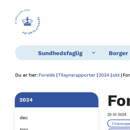
Sundhedsfaglig
Borger 
Du er her:
Forside
Tilsynsrapporter
2024
okt
Fo
Fo
2024
25-10-2024
dec
Tilsynsrapp
nov