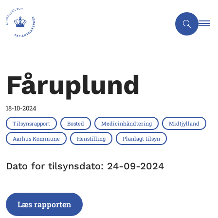
Fåruplund
18-10-2024
Tilsynsrapport
Bosted
Medicinhåndtering
Midtjylland
Aarhus Kommune
Henstilling
Planlagt tilsyn
Dato for tilsynsdato: 24-09-2024
Læs rapporten