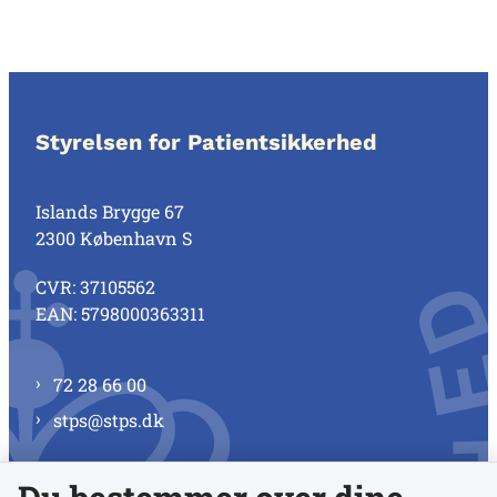
Styrelsen for Patientsikkerhed
Islands Brygge 67
2300 København S
CVR: 37105562
EAN: 5798000363311
72 28 66 00
stps@stps.dk