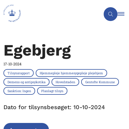
Egebjerg
17-10-2024
Tilsynsrapport
Hjemmepleje hjemmesygepleje plejehjem
Demens og antipsykotika
Hovedstaden
Gentofte Kommune
Sanktion: Ingen
Planlagt tilsyn
Dato for tilsynsbesøget: 10-10-2024