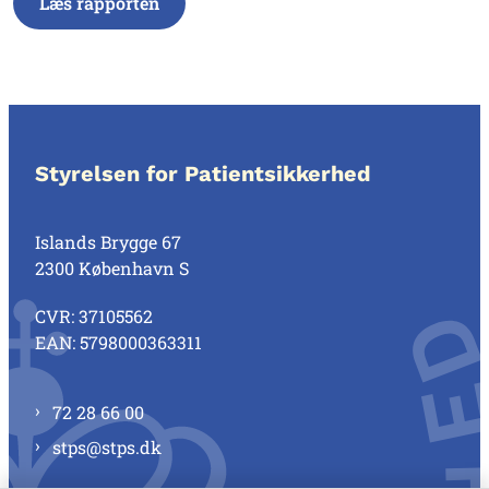
Læs rapporten
Styrelsen for Patientsikkerhed
Islands Brygge 67
2300 København S
CVR: 37105562
EAN: 5798000363311
72 28 66 00
stps@stps.dk