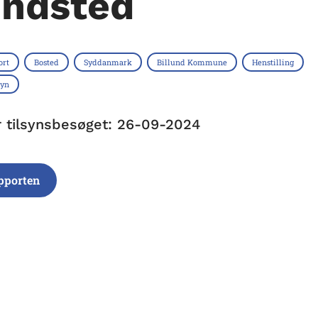
indsted
ort
Bosted
Syddanmark
Billund Kommune
Henstilling
syn
r tilsynsbesøget: 26-09-2024
pporten