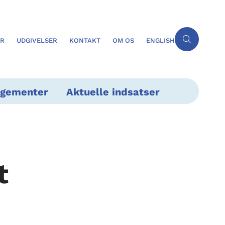
ER
UDGIVELSER
KONTAKT
OM OS
ENGLISH
ngementer
Aktuelle indsatser
t