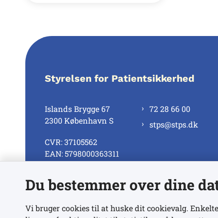
Styrelsen for Patientsikkerhed
Islands Brygge 67
72 28 66 00
2300 København S
stps@stps.dk
CVR: 37105562
EAN: 5798000363311
Du bestemmer over dine da
Se alle kontaktnumre
Vi bruger cookies til at huske dit cookievalg. Enkelte