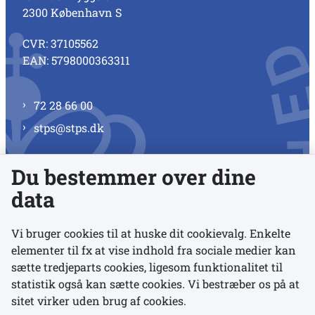
2300 København S
CVR: 37105562
EAN: 5798000363311
72 28 66 00
stps@stps.dk
Du bestemmer over dine
Se alle kontaktnumre
data
Vi bruger cookies til at huske dit cookievalg. Enkelte
elementer til fx at vise indhold fra sociale medier kan
Links
sætte tredjeparts cookies, ligesom funktionalitet til
statistik også kan sætte cookies. Vi bestræber os på at
sitet virker uden brug af cookies.
Udgivelser