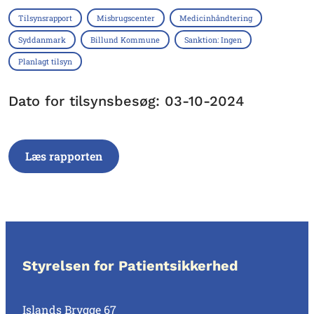
Tilsynsrapport
Misbrugscenter
Medicinhåndtering
Syddanmark
Billund Kommune
Sanktion: Ingen
Planlagt tilsyn
Dato for tilsynsbesøg: 03-10-2024
Læs rapporten
Styrelsen for Patientsikkerhed
Islands Brygge 67