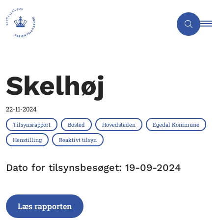
Skelhøj
22-11-2024
Tilsynsrapport
Bosted
Hovedstaden
Egedal Kommune
Henstilling
Reaktivt tilsyn
Dato for tilsynsbesøget: 19-09-2024
Læs rapporten