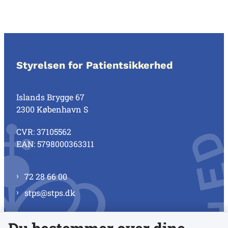
Styrelsen for Patientsikkerhed
Islands Brygge 67
2300 København S
CVR: 37105562
EAN: 5798000363311
72 28 66 00
stps@stps.dk