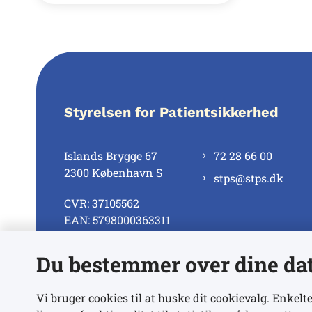
Styrelsen for Patientsikkerhed
Islands Brygge 67
72 28 66 00
2300 København S
stps@stps.dk
CVR: 37105562
EAN: 5798000363311
Du bestemmer over dine da
Se alle kontaktnumre
Vi bruger cookies til at huske dit cookievalg. Enkelte