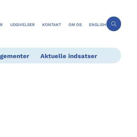
ER
UDGIVELSER
KONTAKT
OM OS
ENGLISH
ngementer
Aktuelle indsatser