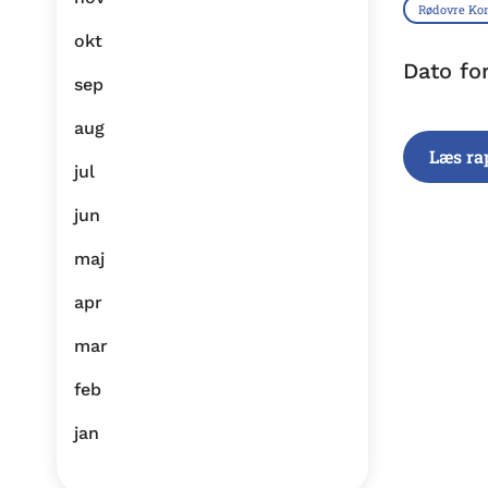
Rødovre K
okt
Dato fo
sep
aug
Læs ra
jul
jun
maj
apr
mar
feb
jan