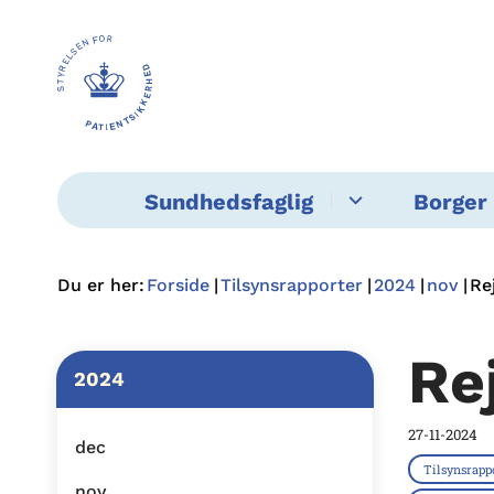
Sundhedsfaglig
Borger 
Du er her:
Forside
Tilsynsrapporter
2024
nov
Re
Re
2024
27-11-2024
dec
Tilsynsrapp
nov