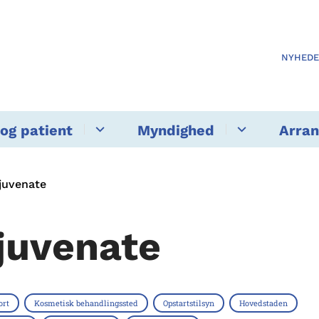
NYHED
og patient
Myndighed
Arra
juvenate
juvenate
ort
Kosmetisk behandlingssted
Opstartstilsyn
Hovedstaden