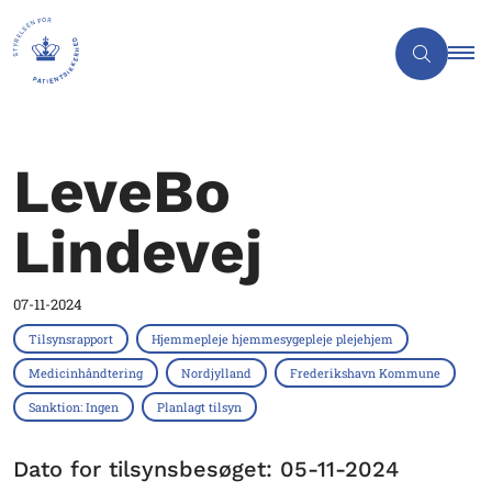
LeveBo
Lindevej
07-11-2024
Tilsynsrapport
Hjemmepleje hjemmesygepleje plejehjem
Medicinhåndtering
Nordjylland
Frederikshavn Kommune
Sanktion: Ingen
Planlagt tilsyn
Dato for tilsynsbesøget: 05-11-2024