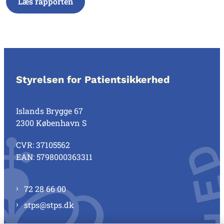
Læs rapporten
Styrelsen for Patientsikkerhed
Islands Brygge 67
2300 København S
CVR: 37105562
EAN: 5798000363311
72 28 66 00
stps@stps.dk