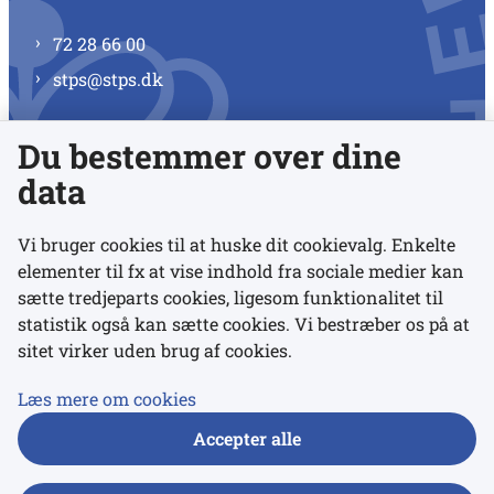
72 28 66 00
stps@stps.dk
Du bestemmer over dine
Se alle kontaktnumre
data
Vi bruger cookies til at huske dit cookievalg. Enkelte
elementer til fx at vise indhold fra sociale medier kan
Links
sætte tredjeparts cookies, ligesom funktionalitet til
statistik også kan sætte cookies. Vi bestræber os på at
sitet virker uden brug af cookies.
Udgivelser
Tilgængelighedserklæring
Læs mere om cookies
Data- og privatlivspolitik
Accepter alle
Cookies