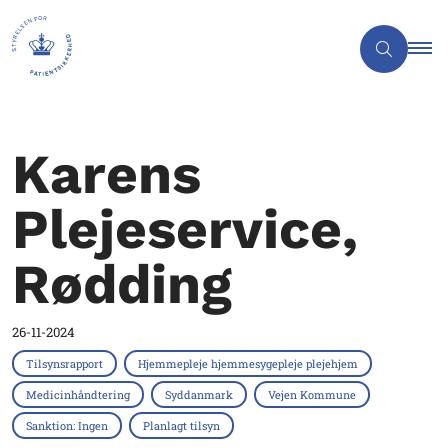
Karens
Plejeservice,
Rødding
26-11-2024
Tilsynsrapport
Hjemmepleje hjemmesygepleje plejehjem
Medicinhåndtering
Syddanmark
Vejen Kommune
Sanktion: Ingen
Planlagt tilsyn