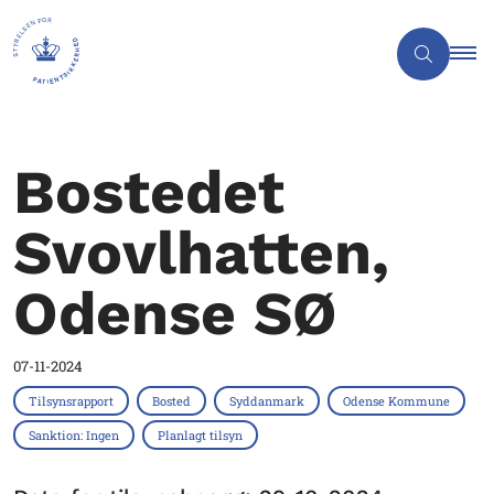
Bostedet
Svovlhatten,
Odense SØ
07-11-2024
Tilsynsrapport
Bosted
Syddanmark
Odense Kommune
Sanktion: Ingen
Planlagt tilsyn