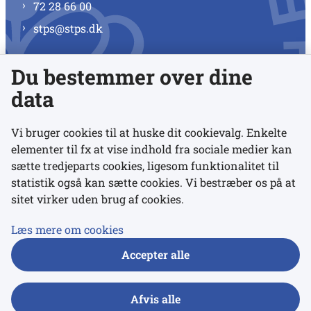
72 28 66 00
stps@stps.dk
Du bestemmer over dine
Se alle kontaktnumre
data
Vi bruger cookies til at huske dit cookievalg. Enkelte
elementer til fx at vise indhold fra sociale medier kan
Links
sætte tredjeparts cookies, ligesom funktionalitet til
statistik også kan sætte cookies. Vi bestræber os på at
sitet virker uden brug af cookies.
Udgivelser
Tilgængelighedserklæring
Læs mere om cookies
Data- og privatlivspolitik
Accepter alle
Cookies
Afvis alle