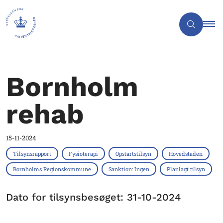
Bornholm
rehab
15-11-2024
Tilsynsrapport
Fysioterapi
Opstartstilsyn
Hovedstaden
Bornholms Regionskommune
Sanktion: Ingen
Planlagt tilsyn
Dato for tilsynsbesøget: 31-10-2024