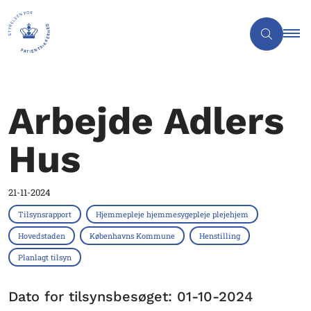
Arbejde Adlers
Hus
21-11-2024
Tilsynsrapport
Hjemmepleje hjemmesygepleje plejehjem
Hovedstaden
Københavns Kommune
Henstilling
Planlagt tilsyn
Dato for tilsynsbesøget: 01-10-2024