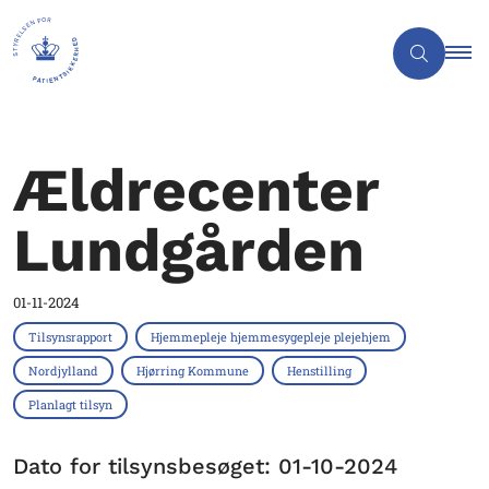
Ældrecenter
Lundgården
01-11-2024
Tilsynsrapport
Hjemmepleje hjemmesygepleje plejehjem
Nordjylland
Hjørring Kommune
Henstilling
Planlagt tilsyn
Dato for tilsynsbesøget: 01-10-2024