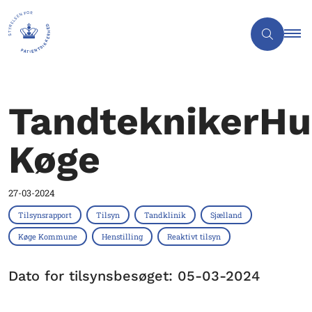
TandteknikerHu
Køge
27-03-2024
Tilsynsrapport
Tilsyn
Tandklinik
Sjælland
Køge Kommune
Henstilling
Reaktivt tilsyn
Dato for tilsynsbesøget: 05-03-2024