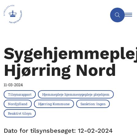
Sygehjemmeple
Hjørring Nord
11-03-2024
Tilsynsrapport
Hjemmepleje hjemmesygepleje plejehjem
Nordjylland
Hjørring Kommune
Sanktion: Ingen
Reaktivt tilsyn
Dato for tilsynsbesøget: 12-02-2024