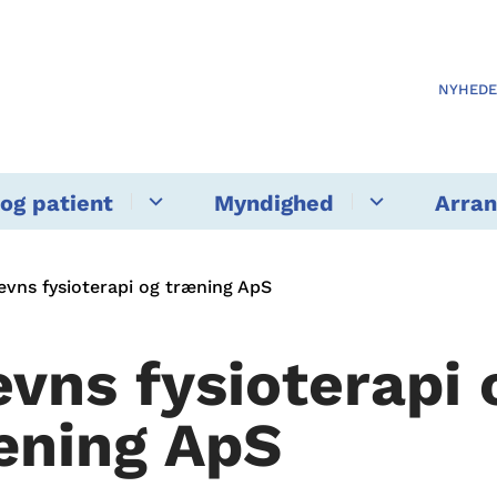
NYHED
og patient
Myndighed
Arra
evns fysioterapi og træning ApS
evns fysioterapi 
æning ApS