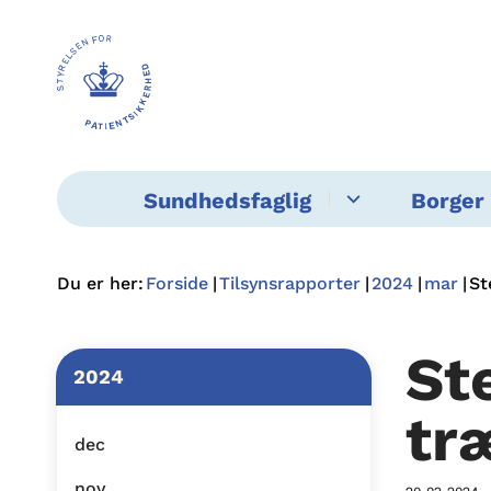
Sundhedsfaglig
Borger 
Du er her:
Forside
Tilsynsrapporter
2024
mar
St
St
2024
tr
dec
nov