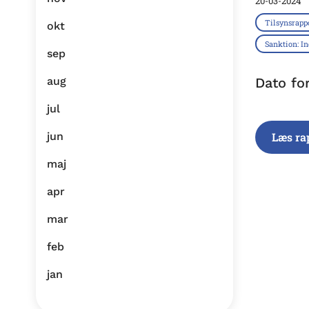
20-03-2024
Tilsynsrapp
okt
Sanktion: I
sep
aug
Dato fo
jul
jun
Læs ra
maj
apr
mar
feb
jan