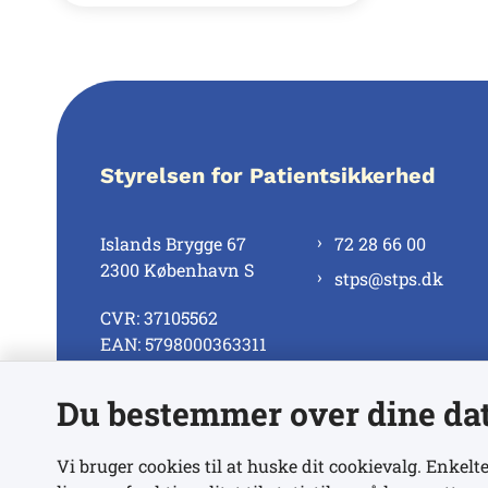
Styrelsen for Patientsikkerhed
Islands Brygge 67
72 28 66 00
2300 København S
stps@stps.dk
CVR: 37105562
EAN: 5798000363311
Du bestemmer over dine da
Se alle kontaktnumre
Vi bruger cookies til at huske dit cookievalg. Enkelte