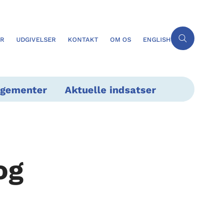
ER
UDGIVELSER
KONTAKT
OM OS
ENGLISH
ngementer
Aktuelle indsatser
og