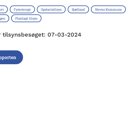
ort
Fysioterapi
Opstartstilsyn
Sjælland
Stevns Kommune
ngen
Planlagt tilsyn
r tilsynsbesøget: 07-03-2024
pporten