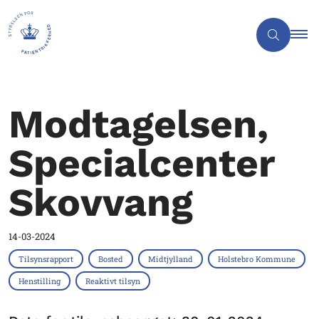
Modtagelsen,
Specialcenter
Skovvang
14-03-2024
Tilsynsrapport
Bosted
Midtjylland
Holstebro Kommune
Henstilling
Reaktivt tilsyn