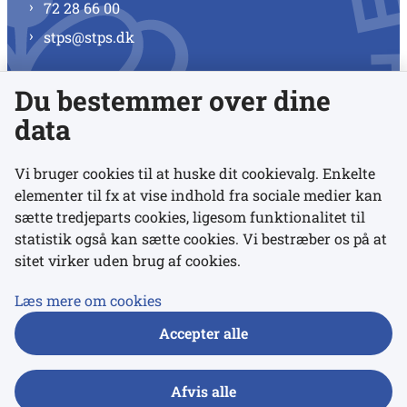
72 28 66 00
stps@stps.dk
Du bestemmer over dine
Se alle kontaktnumre
data
Vi bruger cookies til at huske dit cookievalg. Enkelte
elementer til fx at vise indhold fra sociale medier kan
Links
sætte tredjeparts cookies, ligesom funktionalitet til
statistik også kan sætte cookies. Vi bestræber os på at
sitet virker uden brug af cookies.
Udgivelser
Tilgængelighedserklæring
Læs mere om cookies
Data- og privatlivspolitik
Accepter alle
Cookies
Afvis alle