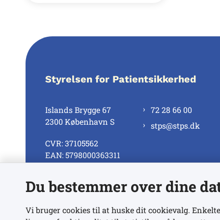
Styrelsen for Patientsikkerhed
Islands Brygge 67
72 28 66 00
2300 København S
stps@stps.dk
CVR: 37105562
EAN: 5798000363311
Du bestemmer over dine da
Se alle kontaktnumre
Vi bruger cookies til at huske dit cookievalg. Enkelte