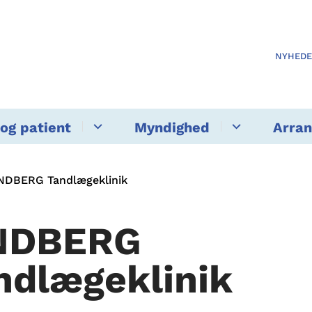
NYHED
og patient
Myndighed
Arra
NDBERG Tandlægeklinik
NDBERG
ndlægeklinik