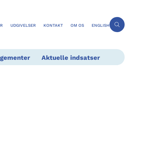
ER
UDGIVELSER
KONTAKT
OM OS
ENGLISH
ngementer
Aktuelle indsatser