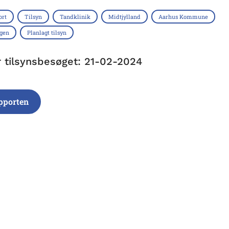
ort
Tilsyn
Tandklinik
Midtjylland
Aarhus Kommune
ngen
Planlagt tilsyn
r tilsynsbesøget: 21-02-2024
pporten