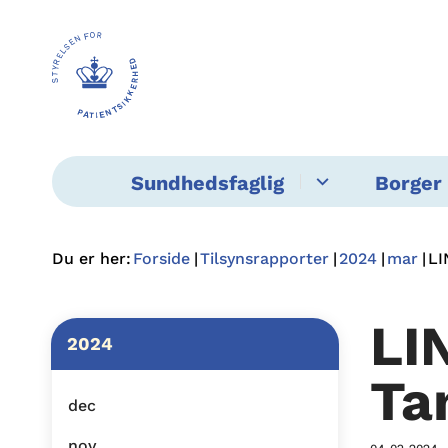
Sundhedsfaglig
Borger 
Du er her:
Forside
Tilsynsrapporter
2024
mar
LI
LI
2024
Ta
dec
nov