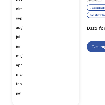
04-03-2024
Tilsynsrapp
okt
Sanktion: I
sep
aug
Dato fo
jul
jun
Læs ra
maj
apr
mar
feb
jan