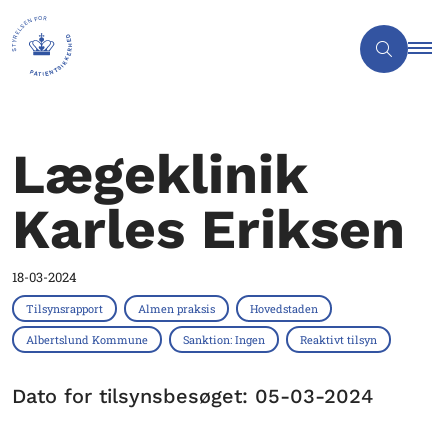
Lægeklinik
Karles Eriksen
18-03-2024
Tilsynsrapport
Almen praksis
Hovedstaden
Albertslund Kommune
Sanktion: Ingen
Reaktivt tilsyn
Dato for tilsynsbesøget: 05-03-2024