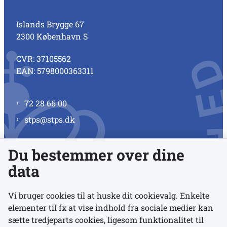
Islands Brygge 67
2300 København S
CVR: 37105562
EAN: 5798000363311
72 28 66 00
stps@stps.dk
Du bestemmer over dine
Se alle kontaktnumre
data
Vi bruger cookies til at huske dit cookievalg. Enkelte
elementer til fx at vise indhold fra sociale medier kan
Links
sætte tredjeparts cookies, ligesom funktionalitet til