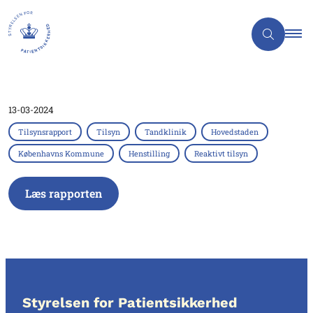
13-03-2024
Tilsynsrapport
Tilsyn
Tandklinik
Hovedstaden
Københavns Kommune
Henstilling
Reaktivt tilsyn
Læs rapporten
Styrelsen for Patientsikkerhed