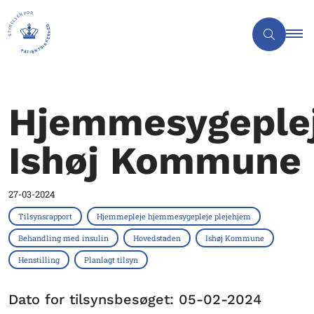
Hjemmesygeplej
Ishøj Kommune
27-03-2024
Tilsynsrapport
Hjemmepleje hjemmesygepleje plejehjem
Behandling med insulin
Hovedstaden
Ishøj Kommune
Henstilling
Planlagt tilsyn
Dato for tilsynsbesøget: 05-02-2024