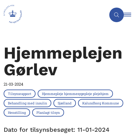
Hjemmeplejen
Gørlev
21-03-2024
Tilsynsrapport
Hjemmepleje hjemmesygepleje plejehjem
Behandling med insulin
Sjælland
Kalundborg Kommune
Henstilling
Planlagt tilsyn
Dato for tilsynsbesøget: 11-01-2024