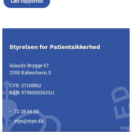
Læs rapporten
Styrelsen for Patientsikkerhed
Islands Brygge 67
2300 København S
CVR: 37105562
EAN: 5798000363311
72 28 66 00
stps@stps.dk