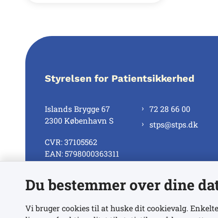
Styrelsen for Patientsikkerhed
Islands Brygge 67
72 28 66 00
2300 København S
stps@stps.dk
CVR: 37105562
EAN: 5798000363311
Du bestemmer over dine da
Se alle kontaktnumre
Vi bruger cookies til at huske dit cookievalg. Enkelte