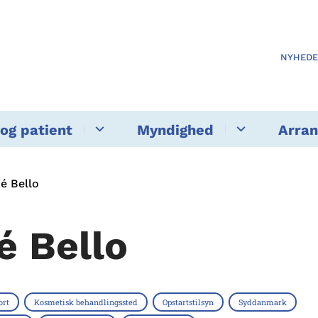
NYHED
og patient
Myndighed
Arra
é Bello
é Bello
ort
Kosmetisk behandlingssted
Opstartstilsyn
Syddanmark