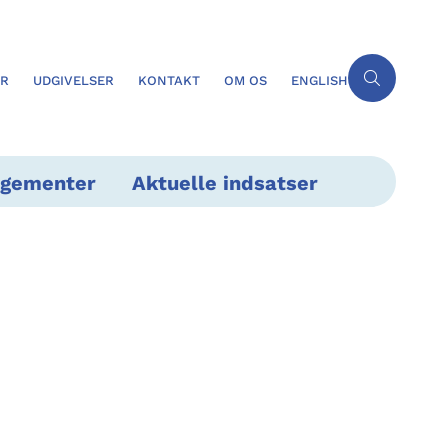
ER
UDGIVELSER
KONTAKT
OM OS
ENGLISH
ngementer
Aktuelle indsatser