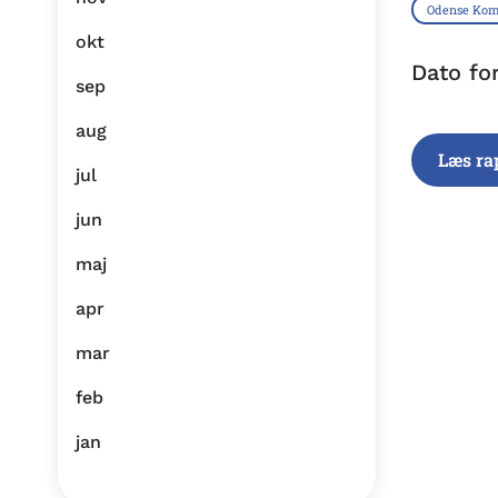
Odense Ko
okt
Dato fo
sep
aug
Læs ra
jul
jun
maj
apr
mar
feb
jan