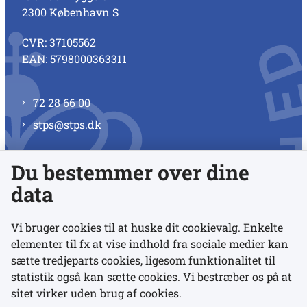
2300 København S
CVR: 37105562
EAN: 5798000363311
72 28 66 00
stps@stps.dk
Du bestemmer over dine
Se alle kontaktnumre
data
Vi bruger cookies til at huske dit cookievalg. Enkelte
elementer til fx at vise indhold fra sociale medier kan
Links
sætte tredjeparts cookies, ligesom funktionalitet til
statistik også kan sætte cookies. Vi bestræber os på at
sitet virker uden brug af cookies.
Udgivelser