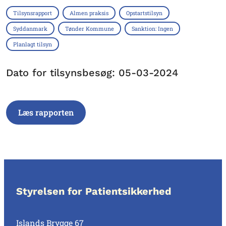
Tilsynsrapport
Almen praksis
Opstartstilsyn
Syddanmark
Tønder Kommune
Sanktion: Ingen
Planlagt tilsyn
Dato for tilsynsbesøg: 05-03-2024
Læs rapporten
Styrelsen for Patientsikkerhed
Islands Brygge 67