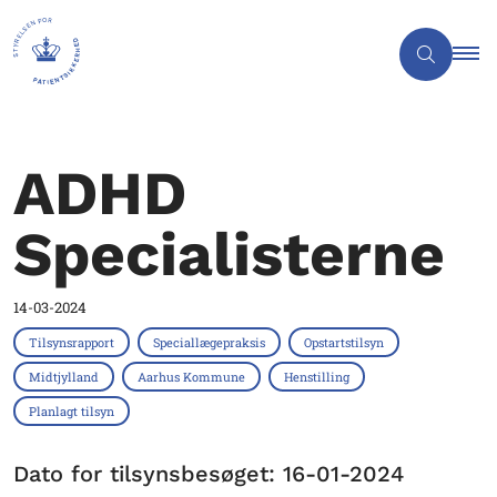
ADHD
Specialisterne
14-03-2024
Tilsynsrapport
Speciallægepraksis
Opstartstilsyn
Midtjylland
Aarhus Kommune
Henstilling
Planlagt tilsyn
Dato for tilsynsbesøget: 16-01-2024