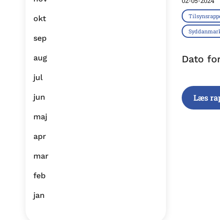
02-05-2024
Tilsynsrapp
okt
Syddanmar
sep
aug
Dato fo
jul
jun
Læs ra
maj
apr
mar
feb
jan