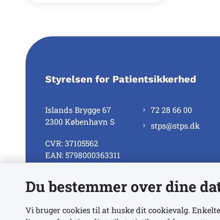
Styrelsen for Patientsikkerhed
Islands Brygge 67
72 28 66 00
2300 København S
stps@stps.dk
CVR: 37105562
EAN: 5798000363311
Du bestemmer over dine da
Se alle kontaktnumre
Vi bruger cookies til at huske dit cookievalg. Enkelte