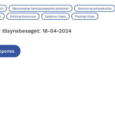
ort
Hjemmepleje hjemmesygepleje plejehjem
Demens og antipsykotika
k
Kolding Kommune
Sanktion: Ingen
Planlagt tilsyn
r tilsynsbesøget: 18-04-2024
pporten