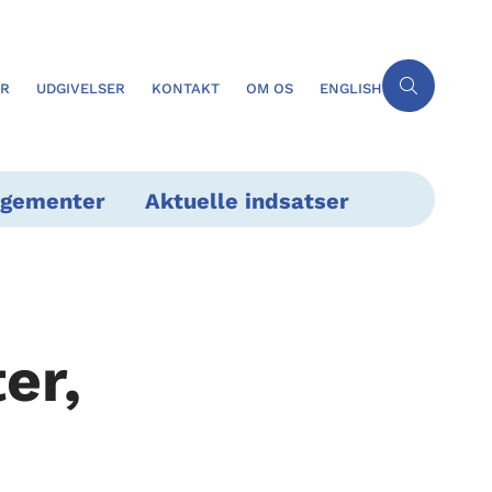
ER
UDGIVELSER
KONTAKT
OM OS
ENGLISH
ngementer
Aktuelle indsatser
er,