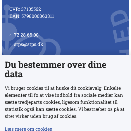
CVR: 37105562
EAN: 5798000363311
72 28 66 00
stps@stps.dk
Du bestemmer over dine
Se alle kontaktnumre
data
Vi bruger cookies til at huske dit cookievalg. Enkelte
elementer til fx at vise indhold fra sociale medier kan
Links
sætte tredjeparts cookies, ligesom funktionalitet til
statistik også kan sætte cookies. Vi bestræber os på at
sitet virker uden brug af cookies.
Udgivelser
Tilgængelighedserklæring
Læs mere om cookies