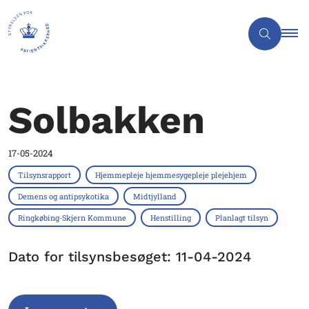
Solbakken
17-05-2024
Tilsynsrapport
Hjemmepleje hjemmesygepleje plejehjem
Demens og antipsykotika
Midtjylland
Ringkøbing-Skjern Kommune
Henstilling
Planlagt tilsyn
Dato for tilsynsbesøget: 11-04-2024