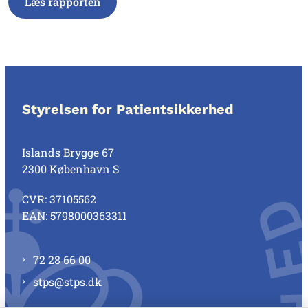
Læs rapporten
Styrelsen for Patientsikkerhed
Islands Brygge 67
2300 København S
CVR: 37105562
EAN: 5798000363311
72 28 66 00
stps@stps.dk